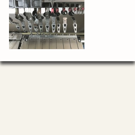
2016 © Stoll | Gebrauchte Textilmaschinen
| Grafentalstraße 8 | 72800 Eningen |