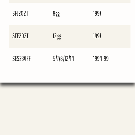
SFJ202 T
8gg
1997
SFE202T
12gg
1997
SES234FF
5/7/8/12/14
1994-99