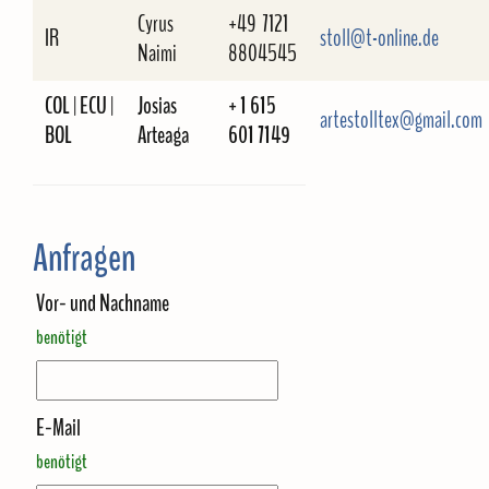
Cyrus
+49 7121
IR
stoll@t-online.de
Naimi
8804545
COL | ECU
|
Josias
+ 1 615
artestolltex@gmail.com
BOL
Arteaga
601 7149
Anfragen
Vor- und Nachname
benötigt
E-Mail
benötigt