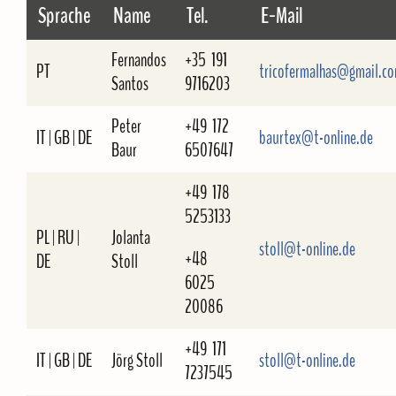
Sprache
Name
Tel.
E-Mail
Fernandos
+35 191
PT
tricofermalhas@gmail.c
Santos
9716203
Peter
+49 172
IT | GB | DE
baurtex@t-online.de
Baur
6507647
+49 178
5253133
PL | RU |
Jolanta
stoll@t-online.de
+48
DE
Stoll
6025
20086
+49 171
IT | GB | DE
Jörg Stoll
stoll@t-online.de
7237545