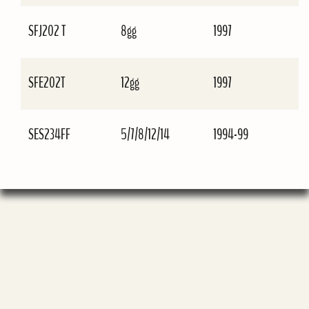
SFJ202 T
8gg
1997
SFE202T
12gg
1997
SES234FF
5/7/8/12/14
1994-99